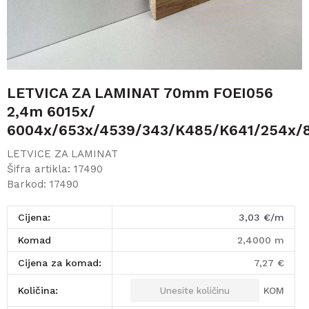
LETVICA ZA LAMINAT 70mm FOEI056
2,4m 6015x/
6004x/653x/4539/343/K485/K641/254x/
LETVICE ZA LAMINAT
Šifra artikla:
17490
Barkod:
17490
Cijena:
3,03
€/m
komad
2,4000
m
Cijena za komad:
7,27
€
KOM
Količina: