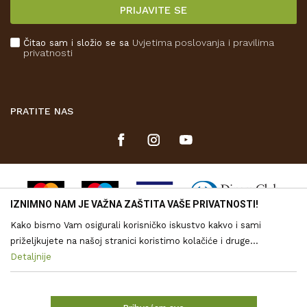
PRIJAVITE SE
Povrat novca
Plaćanje karticama
Čitao sam i složio se sa
Uvjetima poslovanja
i pravilima
Kako kupiti
privatnosti
Što dobivam registracijom?
PRATITE NAS
IZNIMNO NAM JE VAŽNA ZAŠTITA VAŠE PRIVATNOSTI!
Kako bismo Vam osigurali korisničko iskustvo kakvo i sami
priželjkujete na našoj stranici koristimo kolačiće i druge
tehnologije putem kojih se obrađuju Vaši osobni podaci. Voditelj
Detaljnije
Nastojimo biti što precizniji u opisu proizvoda, vjernom prikazu
obrade vaših podataka je Drvona d.o.o. Obrada Vaših osobnih
slika te samih cijena, ali ne možemo u potpunosti jamčiti točnost
svih informacija. Svi proizvodi prikazani na web stranici
podataka je nužna za funkcioniranje ove stranice, izradu
www.drvo-trgovina.hr su dio naše ponude, no to ne znači da su
statističkih i analitičkih izvješća, ali i za prilagođavanje sadržaja