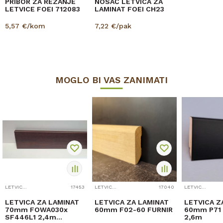
PRIBOR ZA REZANJE
NOSAČ LETVICA ZA
LETVICE FOEI 712083
LAMINAT FOEI CH23
5,57
€/kom
7,22
€/pak
MOGLO BI VAS ZANIMATI
LETVICE ZA LAMINAT
17453
LETVICE ZA LAMINAT
17040
LETVICE ZA LAMINAT
LETVICA ZA LAMINAT
LETVICA ZA LAMINAT
LETVICA Z
70mm FOWA030x
60mm F02-60 FURNIR
60mm P71 
SF446L1 2,4m
2,6m