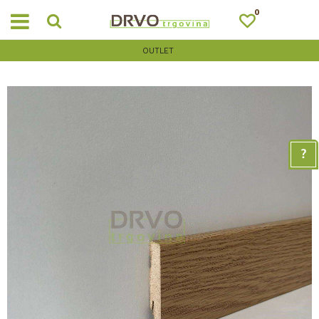
0
OUTLET