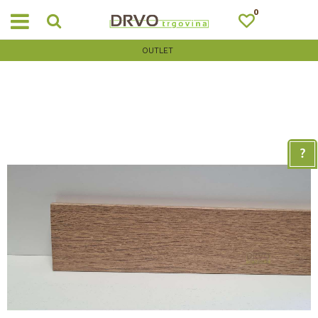
0
OUTLET