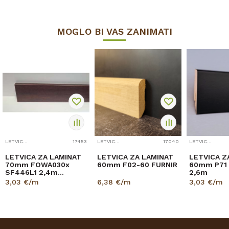
MOGLO BI VAS ZANIMATI
LETVICE ZA LAMINAT
17453
LETVICE ZA LAMINAT
17040
LETVICE ZA LAMINAT
LETVICA ZA LAMINAT
LETVICA ZA LAMINAT
LETVICA Z
70mm FOWA030x
60mm F02-60 FURNIR
60mm P71 
SF446L1 2,4m
2,6m
8156/K489
3,03
€/m
6,38
€/m
3,03
€/m