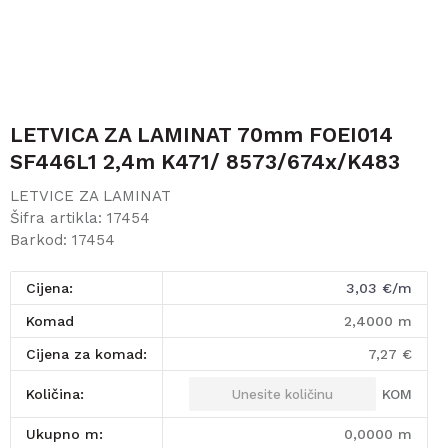
LETVICA ZA LAMINAT 70mm FOEI014
SF446L1 2,4m K471/ 8573/674x/K483
LETVICE ZA LAMINAT
Šifra artikla:
17454
Barkod:
17454
Cijena:
3,03
€/m
komad
2,4000
m
Cijena za komad:
7,27
€
KOM
Količina:
Ukupno m:
0,0000
m