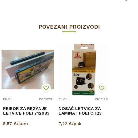
POVEZANI PROIZVODI
FILC I PRIBOR
FOEIPZR
FILC I PRIBOR
FN15199
PRIBOR ZA REZANJE
NOSAČ LETVICA ZA
LETVICE FOEI 712083
LAMINAT FOEI CH23
5,57
€/kom
7,22
€/pak