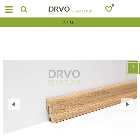
0
OUTLET