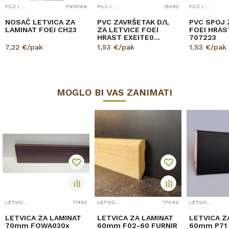
FILC I PRIBOR
FN15199
FILC I PRIBOR
15582
FILC I PRIBOR
NOSAČ LETVICA ZA
PVC ZAVRŠETAK D/L
PVC SPOJ 
LAMINAT FOEI CH23
ZA LETVICE FOEI
FOEI HRAS
HRAST EXEITE0
707223
705626
7,22
€/pak
1,53
€/pak
1,53
€/pak
MOGLO BI VAS ZANIMATI
LETVICE ZA LAMINAT
17453
LETVICE ZA LAMINAT
17040
LETVICE ZA LAMINAT
LETVICA ZA LAMINAT
LETVICA ZA LAMINAT
LETVICA Z
70mm FOWA030x
60mm F02-60 FURNIR
60mm P71 