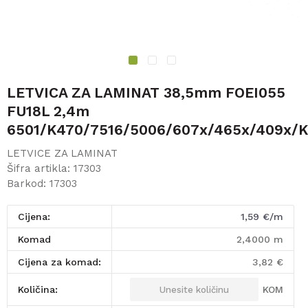
1
2
3
LETVICA ZA LAMINAT 38,5mm FOEI055
FU18L 2,4m
6501/K470/7516/5006/607x/465x/409x/
LETVICE ZA LAMINAT
Šifra artikla:
17303
Barkod:
17303
Cijena:
1,59
€/m
komad
2,4000
m
Cijena za komad:
3,82
€
KOM
Količina: