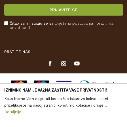
Isporuka
PRIJAVITE SE
Povrat novca
Plaćanje karticama
Čitao sam i složio se sa
Uvjetima poslovanja
i pravilima
Kako kupiti
privatnosti
Što dobivam registracijom?
PRATITE NAS
IZNIMNO NAM JE VAŽNA ZAŠTITA VAŠE PRIVATNOSTI!
Kako bismo Vam osigurali korisničko iskustvo kakvo i sami
priželjkujete na našoj stranici koristimo kolačiće i druge
tehnologije putem kojih se obrađuju Vaši osobni podaci. Voditelj
Detaljnije
Nastojimo biti što precizniji u opisu proizvoda, vjernom prikazu
obrade vaših podataka je Drvona d.o.o. Obrada Vaših osobnih
slika te samih cijena, ali ne možemo u potpunosti jamčiti točnost
svih informacija. Svi proizvodi prikazani na web stranici
podataka je nužna za funkcioniranje ove stranice, izradu