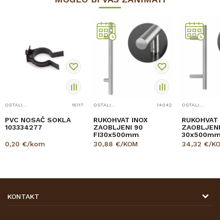
OSTALI OKOV - SITNICE
15117
OSTALI OKOV - SITNICE
14042
OSTALI OKOV - SITNICE
PVC NOSAČ SOKLA
RUKOHVAT INOX
RUKOHVAT 
103334277
ZAOBLJENI 90
ZAOBLJENI
FI30x500mm
30x500m
0,20
€/kom
30,88
€/KOM
34,32
€/K
KONTAKT
DRVONA D.O.O.