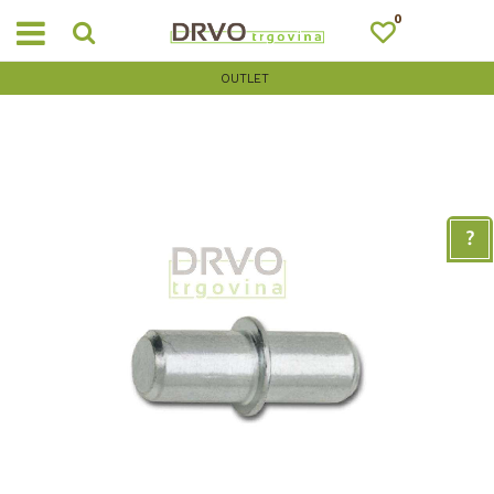
0
OUTLET