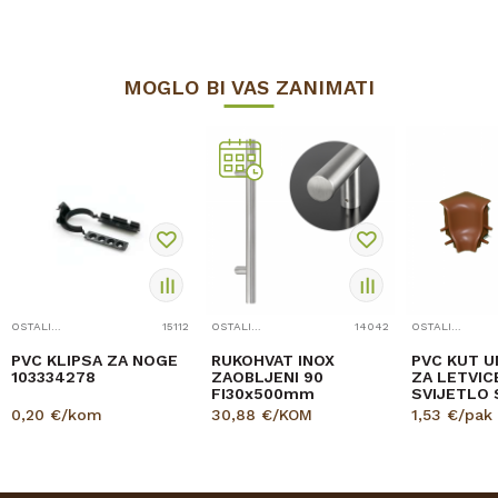
MOGLO BI VAS ZANIMATI
OSTALI OKOV - SITNICE
15112
OSTALI OKOV - SITNICE
14042
OSTALI OKOV - SITNICE
PVC KLIPSA ZA NOGE
RUKOHVAT INOX
PVC KUT U
103334278
ZAOBLJENI 90
ZA LETVIC
FI30x500mm
SVIJETLO 
0,20
€/kom
30,88
€/KOM
1,53
€/pak