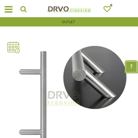
0
OUTLET