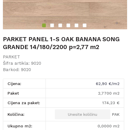
1
2
3
4
5
6
PARKET PANEL 1-S OAK BANANA SONG
GRANDE 14/180/2200 p=2,77 m2
PARKET
Šifra artikla:
9020
Barkod:
9020
Cijena:
62,90
€/m2
paket
2,7700
m2
Cijena za paket:
174,23
€
PAK
Količina:
Ukupno m2:
0,0000
m2