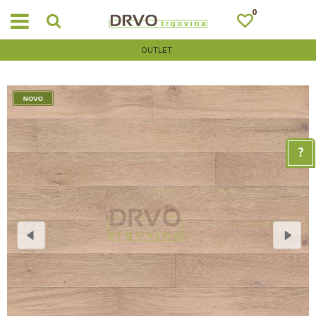
0
OUTLET