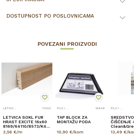
DOSTUPNOST PO POSLOVNICAMA
POVEZANI PROIZVODI
4539/K419/409x/5985/K4...
LETVICE ZA LAMINAT
17403
FILC I PRIBOR
15949
FILC I PRIBOR
LETVICA SOKL FUR
TAP BLOCK ZA
SREDSTVO
HRAST EXCITE 16x60
MONTAŽU PODA
ČIŠĆENJE 
8169/64110/8573/K462/
Clean&Gre
2200mm
PARKET 50
3,56
€/m
10,90
€/kom
13,49
€/k