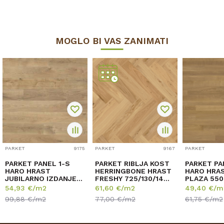
MOGLO BI VAS ZANIMATI
PARKET
9175
PARKET
9167
PARKET
PARKET PANEL 1-S
PARKET RIBLJA KOST
PARKET PA
HARO HRAST
HERRINGBONE HRAST
HARO HRA
JUBILARNO IZDANJE
FRESHY 725/130/14
PLAZA 550
Sauvage 549777 lak
mm p=0,65 m2
13,5/240
54,93
€/m2
61,60
€/m2
49,40
€/m
13,5/180/2200m...
p=3,17m2
99,88
€/m2
77,00
€/m2
61,75
€/m2