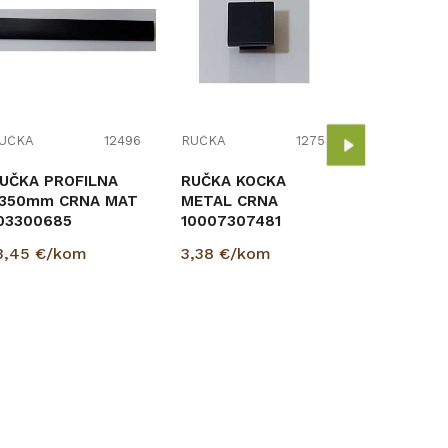
RUČKA
RUČKA E0
METAL C
1000765
4,80
€/k
UČKA
12496
RUČKA
12754
UČKA PROFILNA
RUČKA KOCKA
350mm CRNA MAT
METAL CRNA
03300685
10007307481
3,45
€/kom
3,38
€/kom