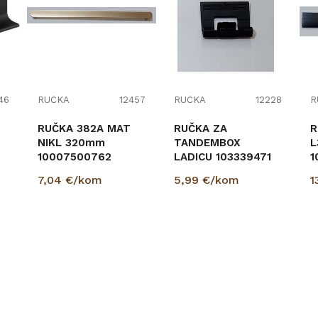
46
RUČKA
12457
RUČKA
12228
R
RUČKA 382A MAT
RUČKA ZA
R
NIKL 320mm
TANDEMBOX
L
10007500762
LADICU 103339471
1
CRNA
7,04
€/kom
5,99
€/kom
1