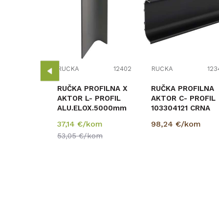
12497
OFILNA
RNA MAT
3
om
RUČKA
12402
RUČKA
123
RUČKA PROFILNA X
RUČKA PROFILNA
AKTOR L- PROFIL
AKTOR C- PROFIL
ALU.ELOX.5000mm
103304121 CRNA
103304041
6000mm
37,14
€/kom
98,24
€/kom
53,05
€/kom