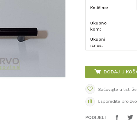
Količina:
Ukupno
kom:
Ukupni
iznos:
DODAJ U KOŠ
Sačuvajte u listi že
Usporedite proizv
PODIJELI