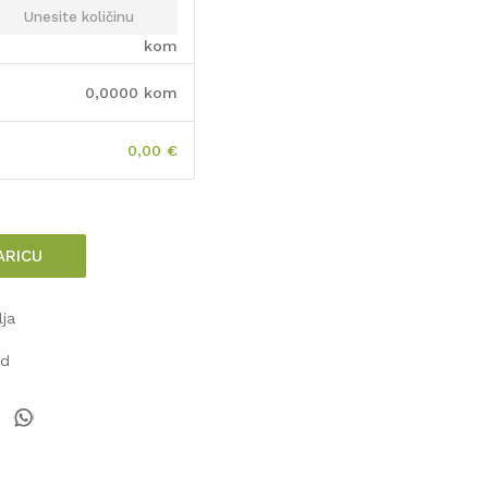
kom
0,0000
kom
0,00
€
ARICU
lja
od