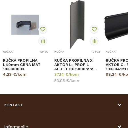
RUČKA
12497
RUČKA
12402
RUČKA
RUČKA PROFILNA
RUČKA PROFILNA X
RUČKA PRO
L40mm CRNA MAT
AKTOR L- PROFIL
AKTOR C- 
103300683
ALU.ELOX.5000mm
103304121
103304041
6000mm
4,23
€/kom
37,14
€/kom
98,24
€/k
53,05
€/kom
KONTAKT
DRVONA D.O.O.
Antuna Mihanovića 7,
47000 Karlovac
Informacije