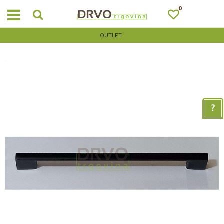
0
OUTLET