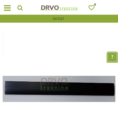
0
OUTLET