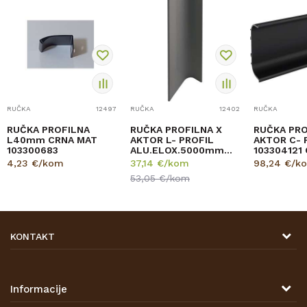
RUČKA
12497
RUČKA
12402
RUČKA
RUČKA PROFILNA
RUČKA PROFILNA X
RUČKA PRO
L40mm CRNA MAT
AKTOR L- PROFIL
AKTOR C- 
103300683
ALU.ELOX.5000mm
103304121
103304041
6000mm
4,23
€/kom
37,14
€/kom
98,24
€/k
53,05
€/kom
KONTAKT
DRVONA D.O.O.
Antuna Mihanovića 7,
47000 Karlovac
Informacije