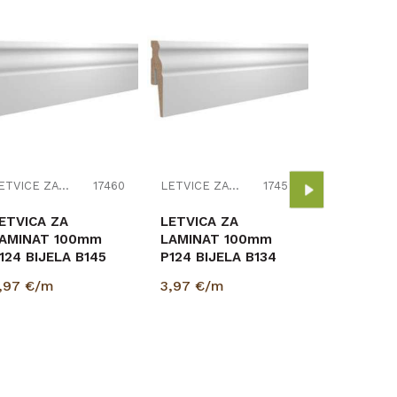
PVC LETV
LAMINAT 
MAT 2,5m
3,33
€/m
LETVICE ZA LAMINAT
17460
LETVICE ZA LAMINAT
17459
ETVICA ZA
LETVICA ZA
AMINAT 100mm
LAMINAT 100mm
124 BIJELA B145
P124 BIJELA B134
5/100/2400
15/100/2400
,97
€/m
3,97
€/m
RESTIGE
PRESTIGE
PRIPREMLJENA ZA
.