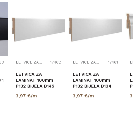
63
LETVICE ZA LAMINAT
17462
LETVICE ZA LAMINAT
17461
LETVICA ZA
LETVICA ZA
L
71
LAMINAT 100mm
LAMINAT 100mm
L
P132 BIJELA B145
P132 BIJELA B134
P
15/100/2400
15/100/2400
1
3,97
€/m
3,97
€/m
3
(PRIPREMLJENA ZA
P
BOJANJE)
(
..