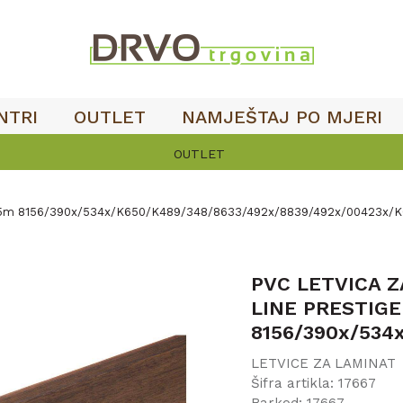
NTRI
OUTLET
NAMJEŠTAJ PO MJERI
OUTLET
,5m 8156/390x/534x/K650/K489/348/8633/492x/8839/492x/00423x/
PVC LETVICA Z
LINE PRESTIGE
8156/390x/534
LETVICE ZA LAMINAT
Šifra artikla:
17667