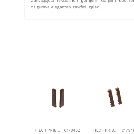
Zahvaljujući fleksibilnom gornjem i donjem rubu, l
osigurava elegantan završni izgled.
Karakteristika
Kategorija
Dekor
Debljina/Visina (mm)
Dužina (mm)
Širina (mm)
Naziv proizvođača
FILC I PRIBOR
C17346Z
FILC I PRIBOR
C1734