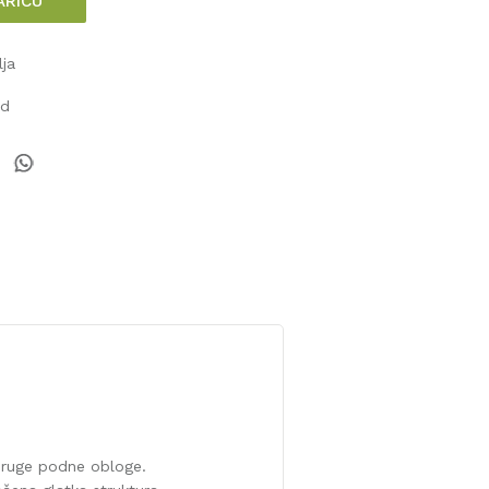
ARICU
lja
od
 druge podne obloge.