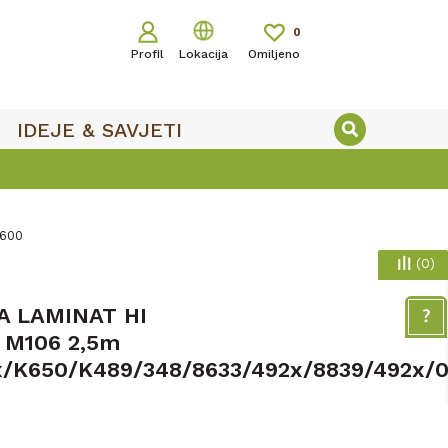
0
Profil
Lokacija
Omiljeno
IDEJE & SAVJETI
K600
(
0
)
A LAMINAT HI
 M106 2,5m
x/K650/K489/348/8633/492x/8839/492x/