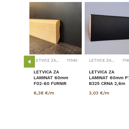
LETVICE ZA LAMINAT
17453
ZA
 70mm
 SF446L1
6/K489
LETVICE ZA LAMINAT
17040
LETVICE ZA LAMINAT
174
LETVICA ZA
LETVICA ZA
LAMINAT 60mm
LAMINAT 60mm P
F02-60 FURNIR
B325 CRNA 2,6m
6,38
€/m
3,03
€/m