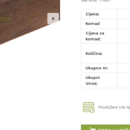
Barkod:
17667
Cijena:
komad
Cijena za
komad:
Količina:
Ukupno m:
Ukupni
iznos:
Produženi rok i