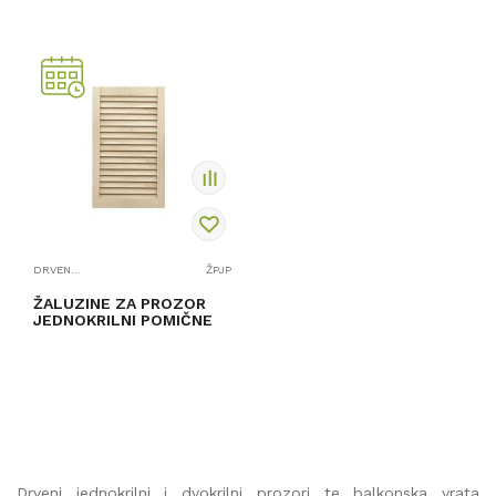
PROVJERITE
PROVJERITE
DOSTUPNOST
DOSTUPNOST
DRVENI PROZORI I BALKONSKA VRATA
ŽPJP
ŽALUZINE ZA PROZOR
JEDNOKRILNI POMIČNE
PROVJERITE
DOSTUPNOST
Drveni jednokrilni i dvokrilni prozori te balkonska vrata