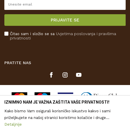
Reklamacije
Isporuka
PRIJAVITE SE
Povrat novca
Plaćanje karticama
Čitao sam i složio se sa
Uvjetima poslovanja
i pravilima
Kako kupiti
privatnosti
Što dobivam registracijom?
PRATITE NAS
IZNIMNO NAM JE VAŽNA ZAŠTITA VAŠE PRIVATNOSTI!
Kako bismo Vam osigurali korisničko iskustvo kakvo i sami
priželjkujete na našoj stranici koristimo kolačiće i druge
tehnologije putem kojih se obrađuju Vaši osobni podaci. Voditelj
Detaljnije
Nastojimo biti što precizniji u opisu proizvoda, vjernom prikazu