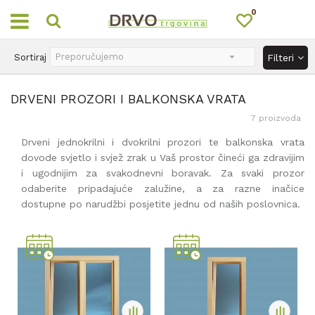
0
OUTLET
Sortiraj
Filteri
DRVENI PROZORI I BALKONSKA VRATA
7
proizvoda
Drveni jednokrilni i dvokrilni prozori te balkonska vrata
dovode svjetlo i svjež zrak u Vaš prostor čineći ga zdravijim
i ugodnijim za svakodnevni boravak. Za svaki prozor
odaberite pripadajuće zalužine, a za razne inačice
dostupne po narudžbi posjetite jednu od naših poslovnica.