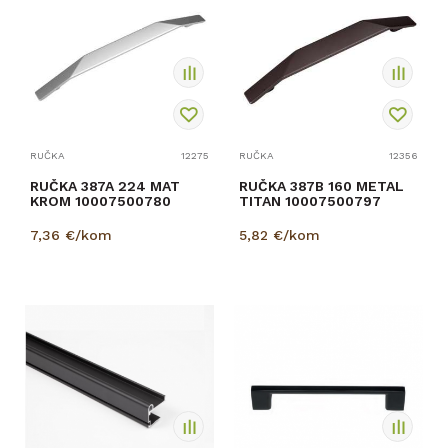
RUČKA
12275
RUČKA
12356
RUČKA 387A 224 MAT
RUČKA 387B 160 METAL
KROM 10007500780
TITAN 10007500797
7,36
€/kom
5,82
€/kom