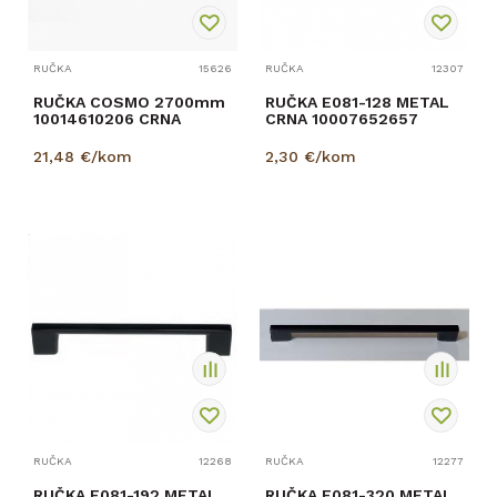
RUČKA
15626
RUČKA
12307
RUČKA COSMO 2700mm
RUČKA E081-128 METAL
10014610206 CRNA
CRNA 10007652657
21,48
€/kom
2,30
€/kom
RUČKA
12268
RUČKA
12277
RUČKA E081-192 METAL
RUČKA E081-320 METAL