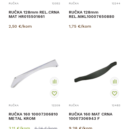
RUČKA
12052
RUČKA
12244
RUČKA 128mm REL.CRNA
RUČKA 128mm
MAT HR015501661
REL.NIKL10007650880
2,50
€/kom
1,75
€/kom
RUČKA
12209
RUČKA
12483
RUČKA 160 10007306810
RUČKA 160 MAT CRNA
METAL KROM
10007306943 F
3,11
€/kom
6,24
€/kom
9,28
€/kom