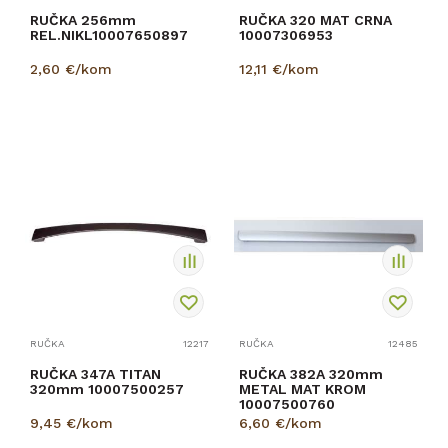
RUČKA 256mm
RUČKA 320 MAT CRNA
REL.NIKL10007650897
10007306953
2,60
€/kom
12,11
€/kom
RUČKA
12217
RUČKA
12485
RUČKA 347A TITAN
RUČKA 382A 320mm
320mm 10007500257
METAL MAT KROM
10007500760
9,45
€/kom
6,60
€/kom