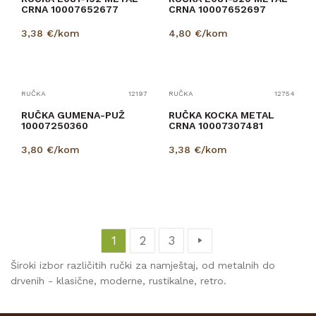
CRNA 10007652677
CRNA 10007652697
3,38
€/kom
4,80
€/kom
RUČKA
12197
RUČKA
12754
RUČKA GUMENA-PUŽ
RUČKA KOCKA METAL
10007250360
CRNA 10007307481
3,80
€/kom
3,38
€/kom
1
2
3
Široki izbor različitih ručki za namještaj, od metalnih do
drvenih - klasične, moderne, rustikalne, retro.