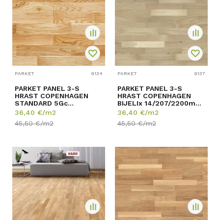
PARKET
9134
PARKET
9137
PARKET PANEL 3-S
PARKET PANEL 3-S
HRAST COPENHAGEN
HRAST COPENHAGEN
STANDARD 5Gc
BIJELIx 14/207/2200mm
14/207/2200mm p=3,188
p=3,188 m2
36,40
€/m2
36,40
€/m2
m2
45,50
€/m2
45,50
€/m2