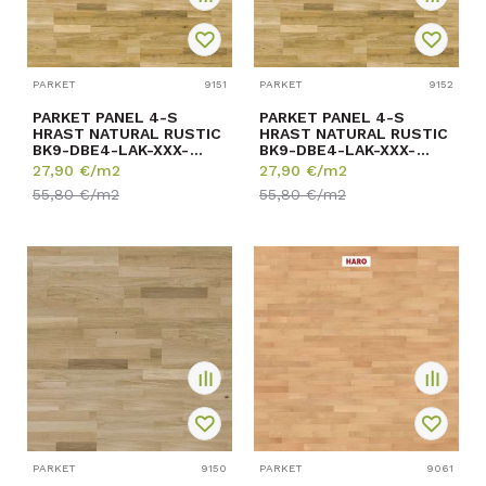
PARKET
9151
PARKET
9152
PARKET PANEL 4-S
PARKET PANEL 4-S
HRAST NATURAL RUSTIC
HRAST NATURAL RUSTIC
BK9-DBE4-LAK-XXX-
BK9-DBE4-LAK-XXX-
D14207-R
K14207-R
27,90
€/m2
27,90
€/m2
14/207/2200mm p=...
14/207/1092mm p=...
55,80
€/m2
55,80
€/m2
PARKET
9150
PARKET
9061