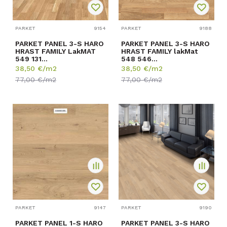
PARKET
9154
PARKET
9188
PARKET PANEL 3-S HARO
PARKET PANEL 3-S HARO
HRAST FAMILY LakMAT
HRAST FAMILY lakMat
549 131
548 546
13,5/180/2200mm
13,5/180/2200mm
38,50
€/m2
38,50
€/m2
pak=3,17m2
p=3,17m2
77,00
€/m2
77,00
€/m2
PARKET
9147
PARKET
9190
PARKET PANEL 1-S HARO
PARKET PANEL 3-S HARO