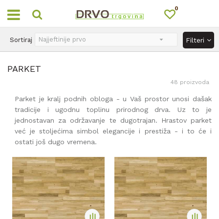
0
OUTLET
Sortiraj
Filteri
PARKET
48
proizvoda
Parket je kralj podnih obloga - u Vaš prostor unosi dašak
tradicije i ugodnu toplinu prirodnog drva. Uz to je
jednostavan za održavanje te dugotrajan. Hrastov parket
već je stoljećima simbol elegancije i prestiža - i to će i
ostati još dugo vremena.