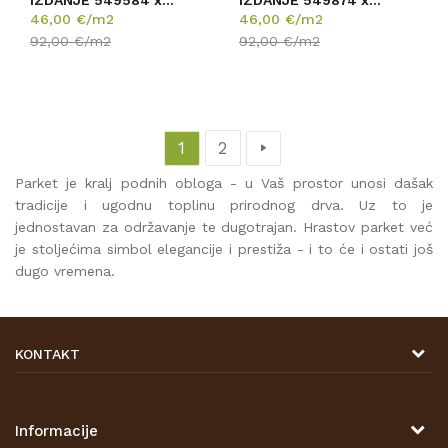
IZDANJE 549584 x
IZDANJE 549874 x
naturaLin plus
naturaLin plus
46,00
€/m2
46,00
€/m2
13,5/180/2...
13,5/180/1...
92,00
€/m2
92,00
€/m2
1
2
Parket je kralj podnih obloga - u Vaš prostor unosi dašak
tradicije i ugodnu toplinu prirodnog drva. Uz to je
jednostavan za održavanje te dugotrajan. Hrastov parket već
je stoljećima simbol elegancije i prestiža - i to će i ostati još
dugo vremena.
KONTAKT
DRVONA D.O.O.
Antuna Mihanovića 7,
47000 Karlovac
Informacije