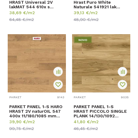
HRAST Universal 2V
Hrast Puro White
lakMAT 544 610x s
Naturale 541921 lak
greškom 11/180/220...
13,5/180/2200mm p=3,1...
38,69
€/m2
39,13
€/m2
64,48
€/m2
48,90
€/m2
PARKET
9143
PARKET
9035
PARKET PANEL 1-S HARO
PARKET PANEL 1-S
HRAST 2V naturOIL 547
HRAST PICCOLO SINGLE
400x 11/180/1085 mm
PLANK 14/130/1092
p=1,56 m2
p=0,99 m2
39,90
€/m2
41,80
€/m2
99,75
€/m2
46,45
€/m2