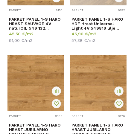
PARKET
9153
PARKET
9192
PARKET PANEL 1-S HARO
PARKET PANEL 1-S HARO
HRAST SAUVAGE 4V
HDF Hrast Universal
naturOIL 549 132
Light 4V 549819 ulje
13,5/180/1750mm p=2,52
11/120/1000mm p=2...
45,50
€/m2
45,90
€/m2
m...
91,00
€/m2
57,38
€/m2
PARKET
9160
PARKET
9176
PARKET PANEL 1-S HARO
PARKET PANEL 1-S HARO
HRAST JUBILARNO
HRAST JUBILARNO