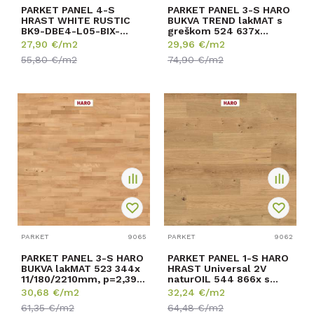
PARKET PANEL 4-S
PARKET PANEL 3-S HARO
HRAST WHITE RUSTIC
BUKVA TREND lakMAT s
BK9-DBE4-L05-BIX-
greškom 524 637x
D14207-R
13,5/180/2200mm, ...
27,90
€/m2
29,96
€/m2
14/207/2200mm p=3,...
55,80
€/m2
74,90
€/m2
PARKET
9065
PARKET
9062
PARKET PANEL 3-S HARO
PARKET PANEL 1-S HARO
BUKVA lakMAT 523 344x
HRAST Universal 2V
11/180/2210mm, p=2,39
naturOIL 544 866x s
m2
greškom 11/180/1...
30,68
€/m2
32,24
€/m2
61,35
€/m2
64,48
€/m2