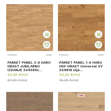
PARKET
9159
PARKET
9191
PARKET PANEL 3-S HARO
PARKET PANEL 1-S HARO
HRAST JUBILARNO
HDF HRAST Universal 4V
IZDANJE 549589x
549818 ulje
naturaDur
11/120/1000mm
43,50
€/m2
44,20
€/m2
13,5/180/2200mm ...
p=2,40m2
87,00
€/m2
55,25
€/m2