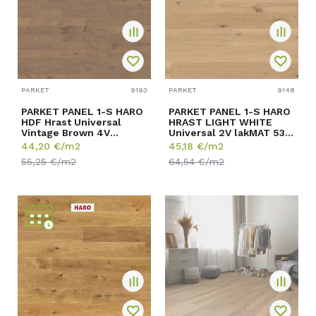
PARKET
9193
PARKET
9148
PARKET PANEL 1-S HARO
PARKET PANEL 1-S HARO
HDF Hrast Universal
HRAST LIGHT WHITE
Vintage Brown 4V
Universal 2V lakMAT 534
549817 ulje 11/120/10...
603 x 12/180/220...
44,20
€/m2
45,18
€/m2
55,25
€/m2
64,54
€/m2