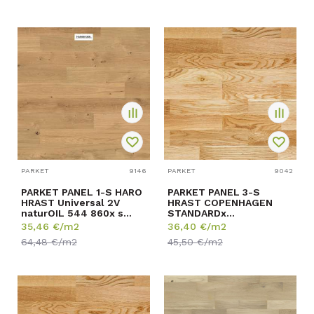
PARKET
9146
PARKET
9042
PARKET PANEL 1-S HARO
PARKET PANEL 3-S
HRAST Universal 2V
HRAST COPENHAGEN
naturOIL 544 860x s
STANDARDx
greškom 12/180/2...
14/207/2200mm p=3,188
35,46
€/m2
36,40
€/m2
m2
64,48
€/m2
45,50
€/m2